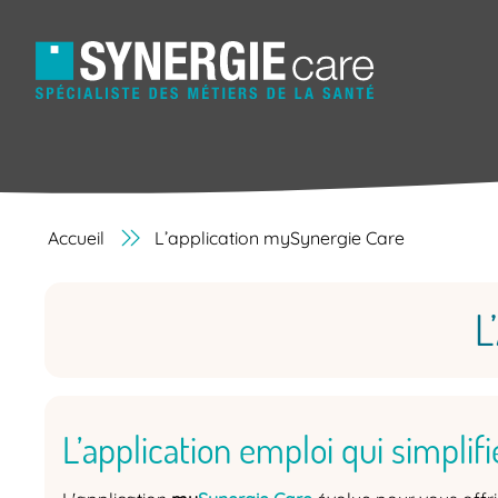
Accueil
L’application mySynergie Care
L
L’application emploi qui simplif