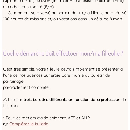
Diplômée d'État) ou IADE (Infirmier Anesthésiste Diplômé d'État)
et cadres de la santé (F/H).
Ce montant sera versé au parrain dont le/la filleul.e aura réalisé
100 heures de missions et/ou vacations dans un délai de 8 mois.
Quelle démarche doit effectuer mon/ma filleul.e ?
C'est très simple, votre filleul.e devra simplement se présenter à
l'une de nos agences Synergie Care muni.e du bulletin de
parrainage
préalablement complété.
⚠️ Il existe
trois bulletins différents en fonction de la profession
du
filleul.e :
• Pour les métiers d'aide-soignant, AES et AMP
👉
Complétez le bulletin