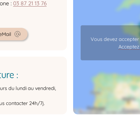
one :
03 87 21 13 76
eMail
Vous devez accepter l
Acceptez 
ure :
urs du lundi au vendredi,
us contacter 24h/7j.