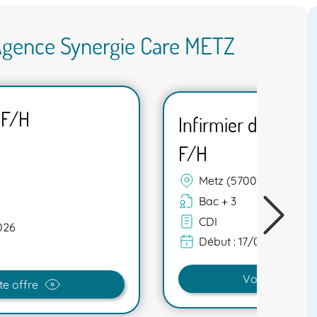
 Agence Synergie Care METZ
 F/H
Infirmier de soins
F/H
Metz (57000)
Bac + 3
CDI
026
Début :
17/08/2026
Voir cette offr
te offre