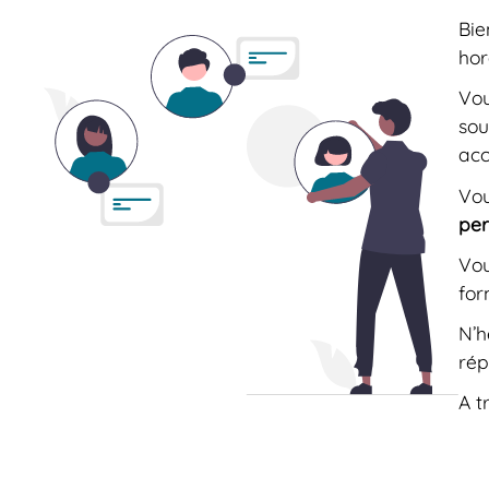
Bi
hor
Vou
sou
acc
Vou
per
Vou
for
N’h
rép
A t