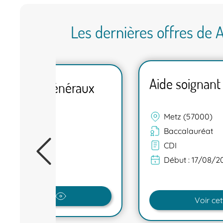
Les dernières offres de
Aide soignant
 de soins généraux
Metz (57000)
000)
Baccalauréat
CDI
Début :
17/08/2
7/08/2026
oir cette offre
Voir cet