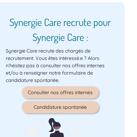
Synergie Care recrute pour
Synergie Care :
Synergie Care recrute des chargés de
 généraux
Infirmier de soins gén
recrutement. Vous êtes intéressé.e ? Alors
F/H
n’hésitez pas à consulter nos offres internes
et/ou à renseigner notre formulaire de
Mont-Saint-Martin (54350)
candidature spontanée.
Bac + 3
Consulter nos offres internes
CDI
Début :
17/08/2026
Candidature spontanée
e
Voir cette offre