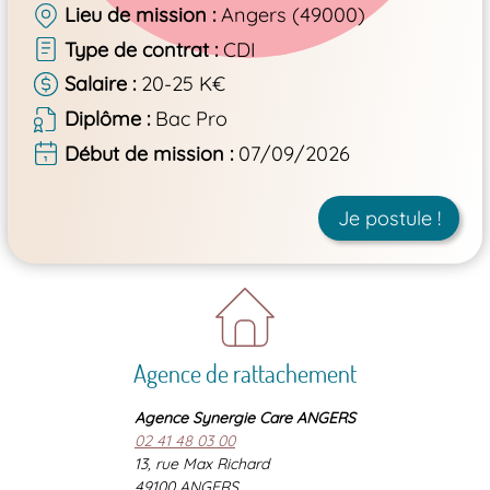
Lieu de mission
Angers (49000)
Type de contrat
CDI
Salaire
20-25 K€
Diplôme
Bac Pro
Début de mission
07/09/2026
Je postule !
Agence de rattachement
Agence Synergie Care ANGERS
02 41 48 03 00
13, rue Max Richard
49100 ANGERS