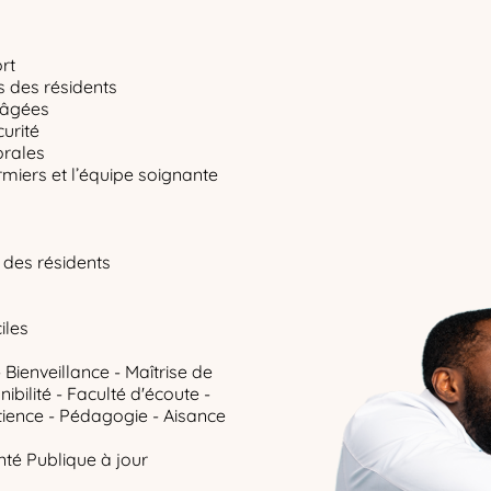
rt
s des résidents
s âgées
curité
orales
irmiers et l’équipe soignante
 des résidents
iles
 Bienveillance - Maîtrise de
ibilité - Faculté d'écoute -
tience - Pédagogie - Aisance
té Publique à jour