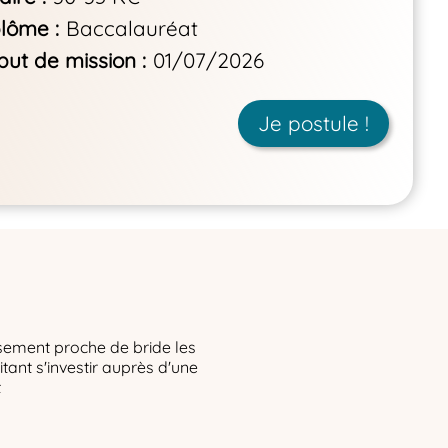
plôme
Baccalauréat
but de mission
01/07/2026
Je postule !
sement proche de bride les
tant s'investir auprès d'une
t