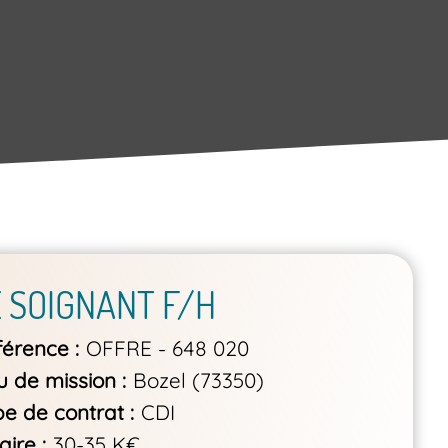
E SOIGNANT F/H
férence
OFFRE - 648 020
u de mission
Bozel (73350)
pe de contrat
CDI
aire
30-35 K€