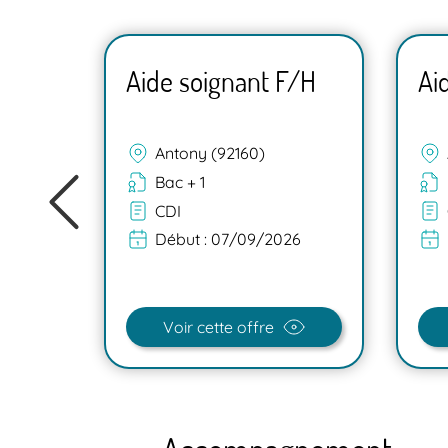
F/H
Aide soignant F/H
Ai
Antony (92160)
Bac + 1
CDI
Début :
07/09/2026
Voir cette offre