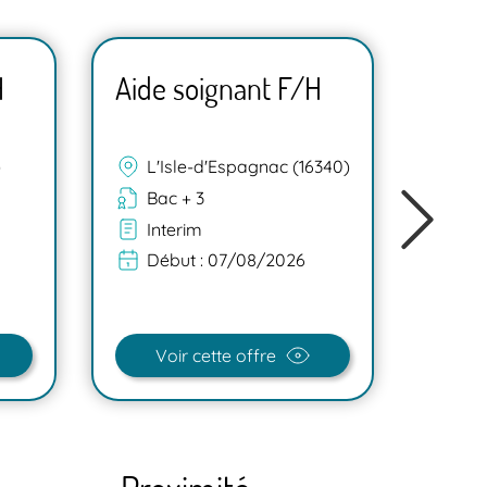
H
Aide soignant F/H
Aide
)
L'Isle-d'Espagnac (16340)
Go
Bac + 3
Ba
Interim
In
Début :
07/08/2026
Dé
Voir cette offre
V