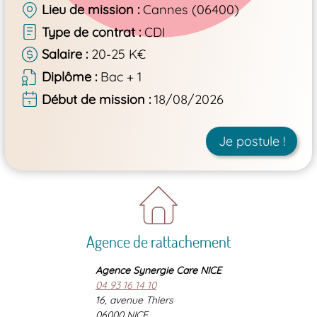
Lieu de mission
Cannes (06400)
Type de contrat
CDI
Salaire
20-25 K€
Diplôme
Bac + 1
Début de mission
18/08/2026
Je postule !
Agence de rattachement
Agence Synergie Care NICE
04 93 16 14 10
16, avenue Thiers
06000 NICE