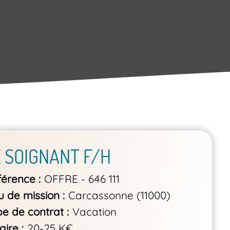
E SOIGNANT F/H
férence
OFFRE - 646 111
u de mission
Carcassonne (11000)
pe de contrat
Vacation
aire
20-25 K€