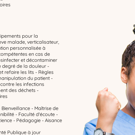
oires
quipements pour la
ève malade, verticalisateur,
ntion personnalisée à
 compétentes en cas de
ésinfecter et décontaminer
le degré de la douleur -
refaire les lits - Règles
anipulation du patient -
contre les infections
ent des déchets -
ires
 Bienveillance - Maîtrise de
ibilité - Faculté d'écoute -
tience - Pédagogie - Aisance
té Publique à jour