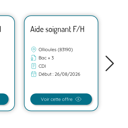
H
Aide soignant F/H
Aide
Ollioules (83190)
Mar
Bac + 3
Ba
CDI
C
Début :
26/08/2026
Dé
Voir cette offre
V