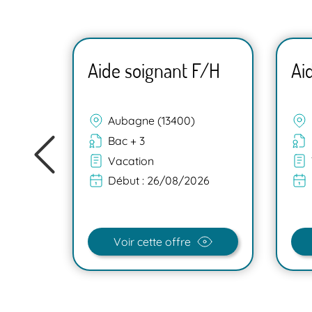
F/H
Aide soignant F/H
Ai
Aubagne (13400)
Bac + 3
Vacation
Début :
26/08/2026
Voir cette offre