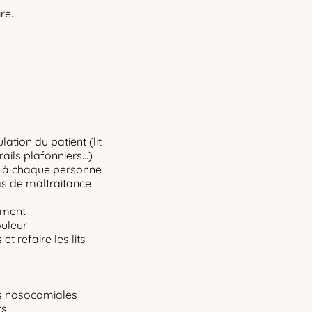
re.
ation du patient (lit
rails plafonniers…)
ée à chaque personne
as de maltraitance
ement
ouleur
t refaire les lits
ons nosocomiales
ts