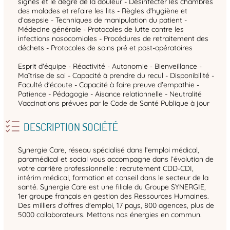
signes et le degré de la douleur - Désinfecter les chambres
des malades et refaire les lits - Règles d’hygiène et
d’asepsie - Techniques de manipulation du patient -
Médecine générale - Protocoles de lutte contre les
infections nosocomiales - Procédures de retraitement des
déchets - Protocoles de soins pré et post-opératoires
Esprit d'équipe - Réactivité - Autonomie - Bienveillance -
Maîtrise de soi - Capacité à prendre du recul - Disponibilité -
Faculté d'écoute - Capacité à faire preuve d'empathie -
Patience - Pédagogie - Aisance relationnelle - Neutralité
Vaccinations prévues par le Code de Santé Publique à jour
DESCRIPTION SOCIÉTÉ
Synergie Care, réseau spécialisé dans l’emploi médical,
paramédical et social vous accompagne dans l’évolution de
votre carrière professionnelle : recrutement CDD-CDI,
intérim médical, formation et conseil dans le secteur de la
santé. Synergie Care est une filiale du Groupe SYNERGIE,
1er groupe français en gestion des Ressources Humaines.
Des milliers d'offres d'emploi, 17 pays, 800 agences, plus de
5000 collaborateurs. Mettons nos énergies en commun.