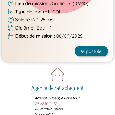
Lieu de mission
Gattières (06510)
Type de contrat
CDI
Salaire
20-25 K€
Diplôme
Bac + 1
Début de mission
08/09/2026
Je postule !
Agence de rattachement
Agence Synergie Care NICE
04 93 16 14 10
16, avenue Thiers
06000 NICE