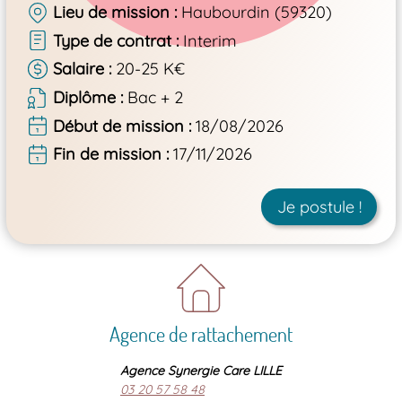
Lieu de mission
Haubourdin (59320)
Type de contrat
Interim
Salaire
20-25 K€
Diplôme
Bac + 2
Début de mission
18/08/2026
Fin de mission
17/11/2026
Je postule !
Agence de rattachement
Agence Synergie Care LILLE
03 20 57 58 48