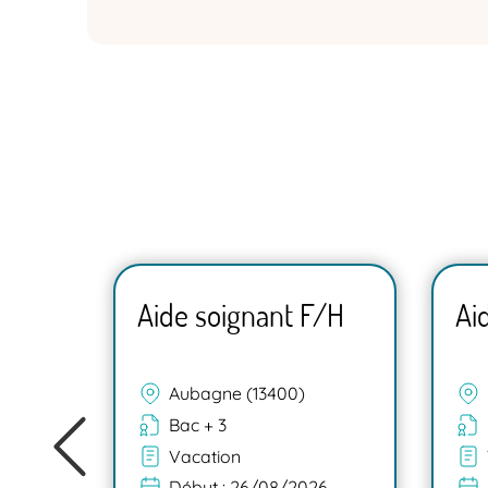
F/H
Aide soignant F/H
Ai
Aubagne (13400)
Bac + 3
Vacation
Début :
26/08/2026