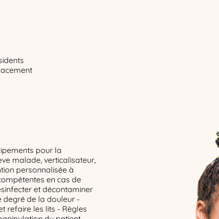
sidents
placement
quipements pour la
ève malade, verticalisateur,
ntion personnalisée à
 compétentes en cas de
ésinfecter et décontaminer
le degré de la douleur -
refaire les lits - Règles
anipulation du patient -