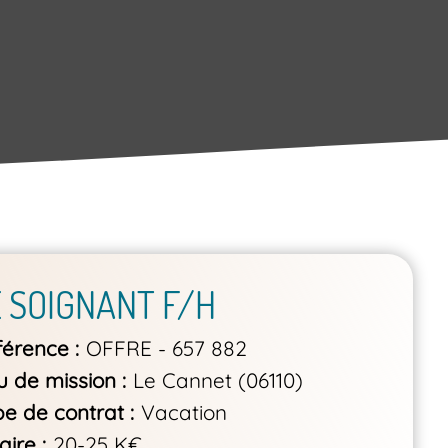
E SOIGNANT F/H
férence
OFFRE - 657 882
u de mission
Le Cannet (06110)
pe de contrat
Vacation
aire
20-25 K€