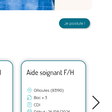
Je postule !
H
Aide soignant F/H
Aide
Ollioules (83190)
Mar
Bac + 3
Ba
CDI
C
Début :
26/08/2026
Dé