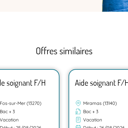
Offres similaires
de soignant F/H
Aide soignant F/
Fos-sur-Mer (13270)
Miramas (13140)
Bac + 3
Bac + 3
Vacation
Vacation
Début :
25/08/2026
Début :
26/08/2026