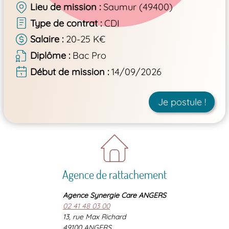
Lieu de mission
Saumur (49400)
Type de contrat
CDI
Salaire
20-25 K€
Diplôme
Bac Pro
Début de mission
14/09/2026
Je postule !
Agence de rattachement
Agence Synergie Care ANGERS
02 41 48 03 00
13, rue Max Richard
49100 ANGERS