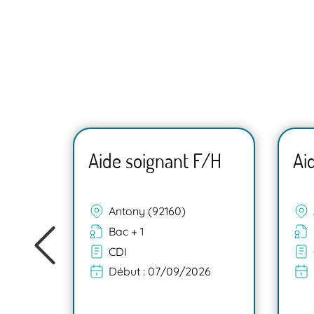
F/H
Aide soignant F/H
Ai
Antony (92160)
Bac + 1
CDI
Début :
07/09/2026