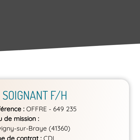
 SOIGNANT F/H
férence
OFFRE - 649 235
u de mission
igny-sur-Braye (41360)
e de contrat
CDI