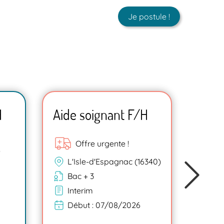
Je postule !
H
Aide soignant F/H
Aide
Offre urgente !
)
Go
L'Isle-d'Espagnac (16340)
Ba
Bac + 3
In
Interim
Dé
Début :
07/08/2026