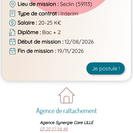
Lieu de mission
Seclin (59113)
Type de contrat
Interim
Salaire
20-25 K€
Diplôme
Bac + 2
Début de mission
12/08/2026
Fin de mission
19/11/2026
Je postule !
Agence de rattachement
Agence Synergie Care LILLE
03 20 57 58 48