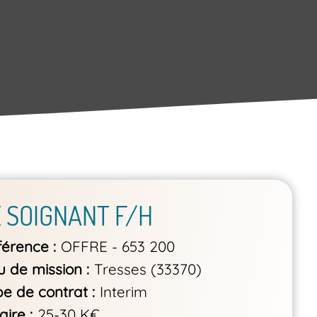
E SOIGNANT F/H
férence
OFFRE - 653 200
u de mission
Tresses (33370)
pe de contrat
Interim
aire
25-30 K€