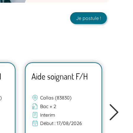
Je postule !
H
Aide soignant F/H
Aide
Ca
)
Callas (83830)
(8
Bac + 2
Ba
Interim
In
Début :
17/08/2026
Dé