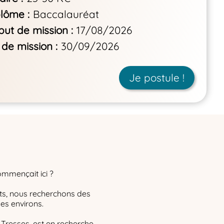
plôme
Baccalauréat
but de mission
17/08/2026
 de mission
30/09/2026
Je postule !
ommençait ici ?
s, nous recherchons des
es environs.
 Tresses, est en recherche