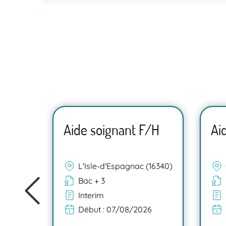
F/H
Aide soignant F/H
Ai
L'Isle-d'Espagnac (16340)
Bac + 3
Interim
Début :
07/08/2026