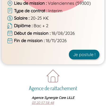
Lieu de mission
Valenciennes (59300)
Type de contrat
Interim
Salaire
20-25 K€
Diplôme
Bac + 2
Début de mission
18/08/2026
Fin de mission
18/11/2026
Je postule !
Agence de rattachement
Agence Synergie Care LILLE
03 20 57 58 48