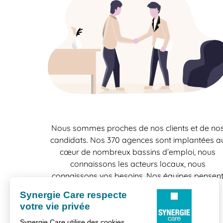
Nous sommes proches de nos clients et de no
candidats. Nos 370 agences sont implantées a
cœur de nombreux bassins d’emploi, nous
connaissons les acteurs locaux, nous
connaissons vos besoins. Nos équipes pensen
"localement" et agissent "localement", une
bonne raison de travailler en confiance.