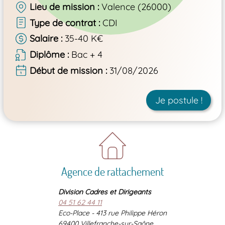
Lieu de mission
Valence (26000)
Type de contrat
CDI
Salaire
35-40 K€
Diplôme
Bac + 4
Début de mission
31/08/2026
Je postule !
Agence de rattachement
Division Cadres et Dirigeants
04 51 62 44 11
Eco-Place - 413 rue Philippe Héron
69400 Villefranche-sur-Saône