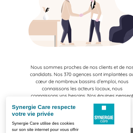
Nous sommes proches de nos clients et de no
candidats. Nos 370 agences sont implantées a
cœur de nombreux bassins d’emploi, nous
connaissons les acteurs locaux, nous
connaissons vos besoins. Nos équipes pensen
"localement" et agissent "localement", une
bonne raison de travailler en confiance.