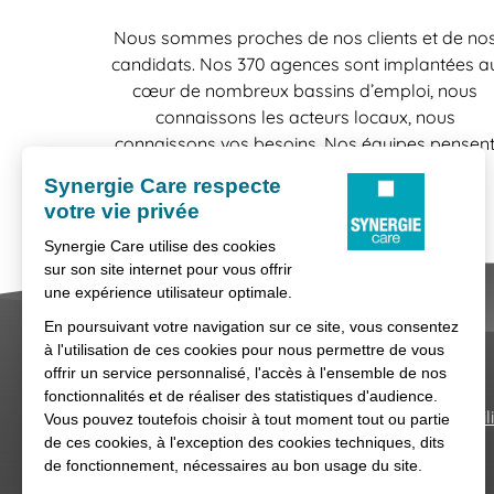
Nous sommes proches de nos clients et de no
candidats. Nos 370 agences sont implantées a
cœur de nombreux bassins d’emploi, nous
connaissons les acteurs locaux, nous
connaissons vos besoins. Nos équipes pensen
"localement" et agissent "localement", une
bonne raison de travailler en confiance.
Nous contacter
Conditions générales d'util