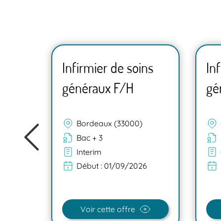
ns
Infirmier de soins
In
généraux F/H
gé
Bordeaux (33000)
Bac + 3
Interim
Début :
01/09/2026
26
Voir cette offre