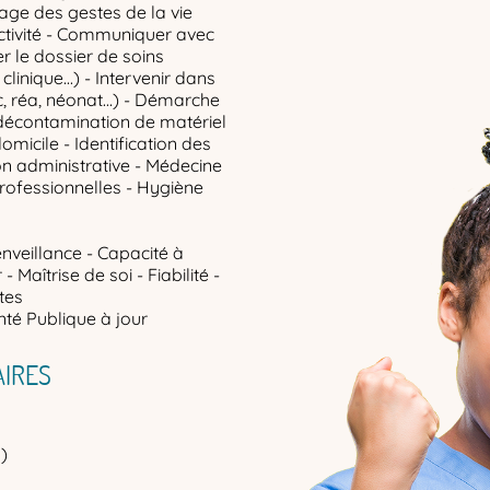
age des gestes de la vie
ectivité - Communiquer avec
ser le dossier de soins
clinique...) - Intervenir dans
oc, réa, néonat…) - Démarche
 décontamination de matériel
domicile - Identification des
on administrative - Médecine
professionnelles - Hygiène
enveillance - Capacité à
 Maîtrise de soi - Fiabilité -
tes
té Publique à jour
IRES
)