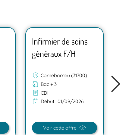
Infirmier de soins
Infi
généraux F/H
géné
Cornebarrieu (31700)
Na
Bac + 3
Ba
CDI
CD
Début :
01/09/2026
Dé
Voir cette offre
V