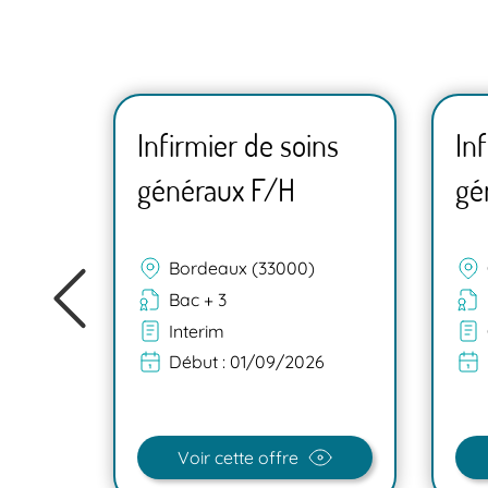
ns
Infirmier de soins
In
généraux F/H
gé
Bordeaux (33000)
Bac + 3
Interim
Début :
01/09/2026
26
Voir cette offre