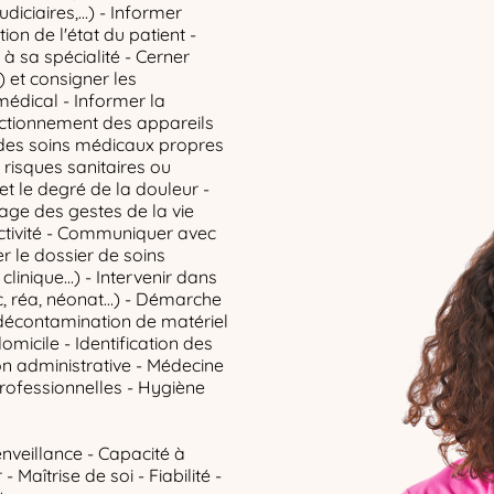
diciaires,...) - Informer
ion de l'état du patient -
à sa spécialité - Cerner
) et consigner les
médical - Informer la
ctionnement des appareils
 des soins médicaux propres
e risques sanitaires ou
et le degré de la douleur -
age des gestes de la vie
ectivité - Communiquer avec
ser le dossier de soins
clinique...) - Intervenir dans
oc, réa, néonat…) - Démarche
 décontamination de matériel
domicile - Identification des
on administrative - Médecine
professionnelles - Hygiène
enveillance - Capacité à
 Maîtrise de soi - Fiabilité -