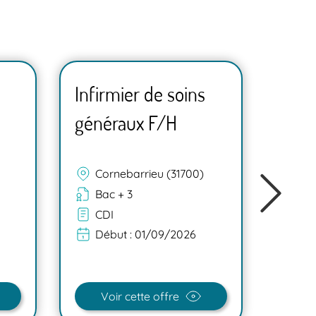
Infirmier de soins
Infi
généraux F/H
géné
Cornebarrieu (31700)
Na
Bac + 3
Ba
CDI
CD
Début :
01/09/2026
Dé
Voir cette offre
V