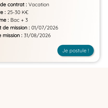
de contrat
Vacation
re
25-30 K€
ôme
Bac + 3
 de mission
01/07/2026
e mission
31/08/2026
Je postule !