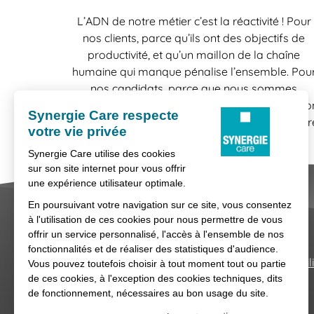
L’ADN de notre métier c’est la réactivité ! Pour
nos clients, parce qu’ils ont des objectifs de
productivité, et qu’un maillon de la chaîne
humaine qui manque pénalise l’ensemble. Pou
nos candidats, parce que nous sommes
conscients la vie se construit mission par missio
et que toutes les chances sont bonnes à prendr
Nous contacter
Conditions générales d'util