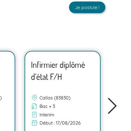
Je postule !
Infirmier diplômé
Infi
d’état F/H
d’ét
)
Callas (83830)
Br
Bac + 3
Ba
Interim
In
Début :
17/08/2026
Dé