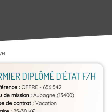
F/H
RMIER DIPLÔMÉ D’ÉTAT F/H
férence
OFFRE - 656 542
u de mission
Aubagne (13400)
pe de contrat
Vacation
aire
25-30 K€