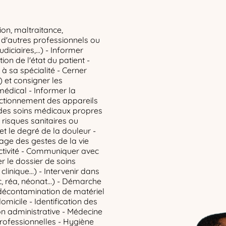
ion, maltraitance,
s d'autres professionnels ou
diciaires,...) - Informer
ion de l'état du patient -
à sa spécialité - Cerner
) et consigner les
médical - Informer la
ctionnement des appareils
 des soins médicaux propres
e risques sanitaires ou
et le degré de la douleur -
age des gestes de la vie
ectivité - Communiquer avec
ser le dossier de soins
clinique...) - Intervenir dans
oc, réa, néonat…) - Démarche
 décontamination de matériel
domicile - Identification des
on administrative - Médecine
professionnelles - Hygiène