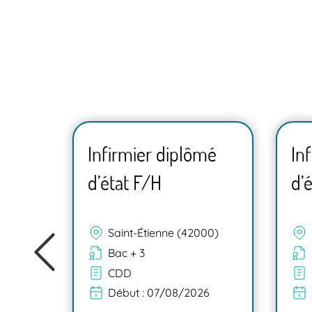
mé
Infirmier diplômé
In
d’état F/H
d’
Saint-Étienne (42000)
Bac + 3
CDD
Début :
07/08/2026