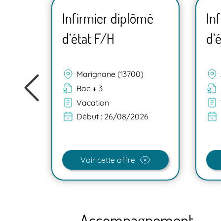
mé
Infirmier diplômé
In
d’état F/H
d’
Marignane (13700)
Bac + 3
Vacation
Début :
26/08/2026
Voir cette offre
Accompagnement