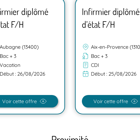
firmier diplômé
Infirmier diplômé
état F/H
d’état F/H
Aubagne (13400)
Aix-en-Provence (131
Bac + 3
Bac + 3
Vacation
CDI
Début :
26/08/2026
Début :
25/08/2026
Voir cette offre
Voir cette offre
Proximité