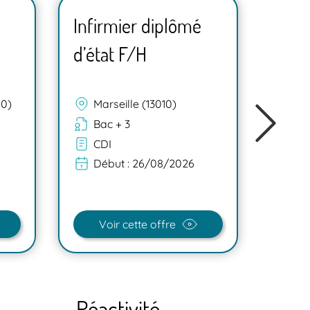
Infirmier diplômé
Infi
d’état F/H
d’ét
00)
Marseille (13010)
La
Bac + 3
Ba
CDI
In
Début :
26/08/2026
Dé
Voir cette offre
V
Réactivité