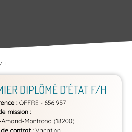
F/H
MIER DIPLÔMÉ D’ÉTAT F/H
rence
OFFRE - 656 957
de mission
t-Amand-Montrond (18200)
 de contrat
Vacation