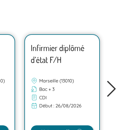
Infirmier diplômé
Infi
d’état F/H
d’ét
00)
Marseille (13010)
La
Bac + 3
Ba
CDI
In
Début :
26/08/2026
Dé