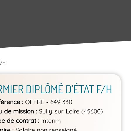
F/H
RMIER DIPLÔMÉ D’ÉTAT F/H
férence
OFFRE - 649 330
u de mission
Sully-sur-Loire (45600)
pe de contrat
Interim
aire
Salaire non renseigné