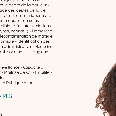
et le degré de la douleur -
age des gestes de la vie
ectivité - Communiquer avec
ser le dossier de soins
clinique...) - Intervenir dans
oc, réa, néonat…) - Démarche
 décontamination de matériel
domicile - Identification des
on administrative - Médecine
professionnelles - Hygiène
enveillance - Capacité à
 Maîtrise de soi - Fiabilité -
tes
té Publique à jour
IRES
)