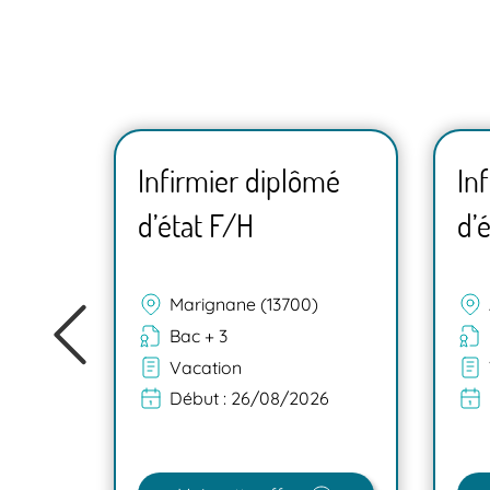
mé
Infirmier diplômé
In
d’état F/H
d’
Marignane (13700)
Bac + 3
Vacation
Début :
26/08/2026