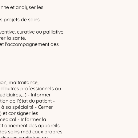
onne et analyser les
s projets de soins
ntive, curative ou palliative
er la santé.
e et l'accompagnement des
ion, maltraitance,
s d'autres professionnels ou
diciaires,...) - Informer
ion de l'état du patient -
à sa spécialité - Cerner
) et consigner les
médical - Informer la
ctionnement des appareils
 des soins médicaux propres
e risques sanitaires ou