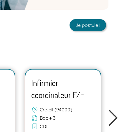
Je postule !
Infirmier
Infi
coordinateur F/H
coor
Th
Créteil (94000)
(7
Bac + 3
Ba
CDI
CD