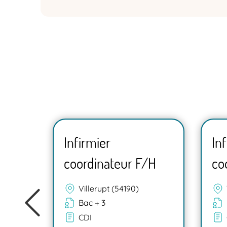
Infirmier
In
/H
coordinateur F/H
co
0)
Villerupt (54190)
Bac + 3
CDI