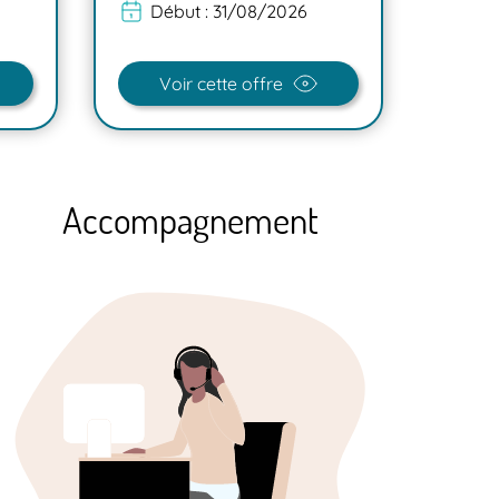
Début :
31/08/2026
Dé
Voir cette offre
V
Accompagnement