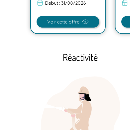
6
Début :
31/08/2026
Voir cette offre
Réactivité