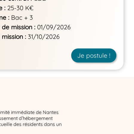
e
25-30 K€
me
Bac + 3
 de mission
01/09/2026
 mission
31/10/2026
Je postule !
oximité immédiate de Nantes
lissement d’hébergement
eille des résidents dans un
.