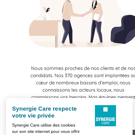
Nous sommes proches de nos clients et de no
candidats. Nos 370 agences sont implantées a
cœur de nombreux bassins d’emploi, nous
connaissons les acteurs locaux, nous
connaissons vos besoins. Nos équipes pensen
"localement" et agissent "localement", une
bonne raison de travailler en confiance.