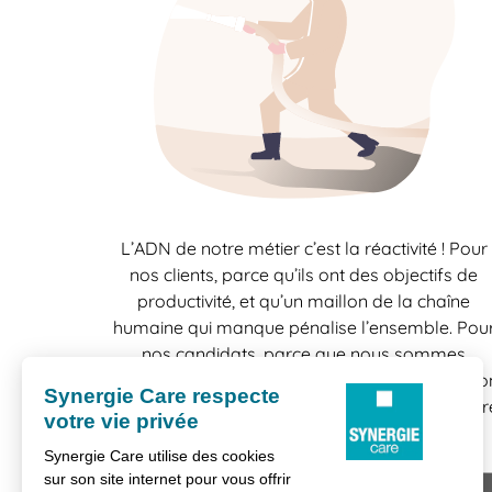
L’ADN de notre métier c’est la réactivité ! Pour
nos clients, parce qu’ils ont des objectifs de
productivité, et qu’un maillon de la chaîne
humaine qui manque pénalise l’ensemble. Pou
nos candidats, parce que nous sommes
conscients la vie se construit mission par missio
et que toutes les chances sont bonnes à prendr