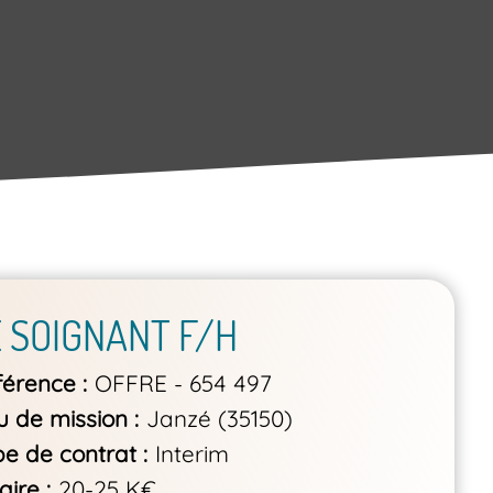
E SOIGNANT F/H
férence
OFFRE - 654 497
u de mission
Janzé (35150)
pe de contrat
Interim
aire
20-25 K€