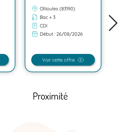
Ollioules (83190)
Mar
Bac + 3
Ba
CDI
C
Début :
26/08/2026
Dé
Voir cette offre
V
Proximité