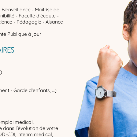
 Bienveillance - Maîtrise de
ibilité - Faculté d'écoute -
tience - Pédagogie - Aisance
té Publique à jour
IRES
)
ent - Garde d'enfants, ...)
emploi médical,
dans l’évolution de votre
DD-CDI, intérim médical,