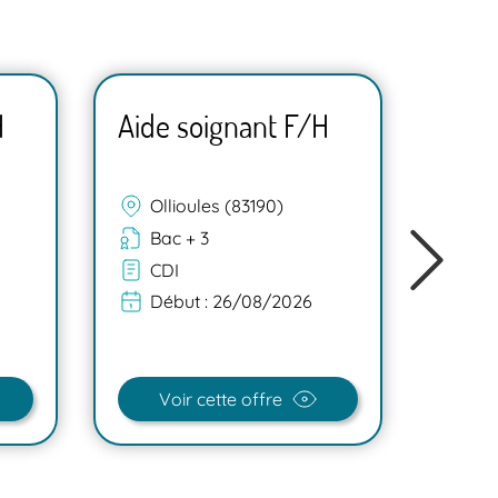
H
Aide soignant F/H
Aide
Ollioules (83190)
Mar
Bac + 3
Ba
CDI
C
Début :
26/08/2026
Dé
Voir cette offre
V