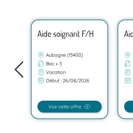
F/H
Aide soignant F/H
Ai
Aubagne (13400)
Bac + 3
Vacation
Début :
26/08/2026
Voir cette offre