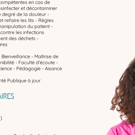
 compétentes en cas de
ésinfecter et décontaminer
le degré de la douleur -
refaire les lits - Règles
anipulation du patient -
contre les infections
ent des déchets -
ires
 Bienveillance - Maîtrise de
ibilité - Faculté d'écoute -
tience - Pédagogie - Aisance
té Publique à jour
IRES
)