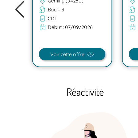
Gentilly (94250)
Bac + 3
CDI
Début :
07/09/2026
26
Voir cette offre
Réactivité