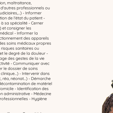
ion, maltraitance,
s d'autres professionnels ou
diciaires,...) - Informer
ion de l'état du patient -
à sa spécialité - Cerner
) et consigner les
médical - Informer la
ctionnement des appareils
 des soins médicaux propres
e risques sanitaires ou
et le degré de la douleur -
age des gestes de la vie
ectivité - Communiquer avec
ser le dossier de soins
clinique...) - Intervenir dans
oc, réa, néonat…) - Démarche
 décontamination de matériel
domicile - Identification des
on administrative - Médecine
professionnelles - Hygiène