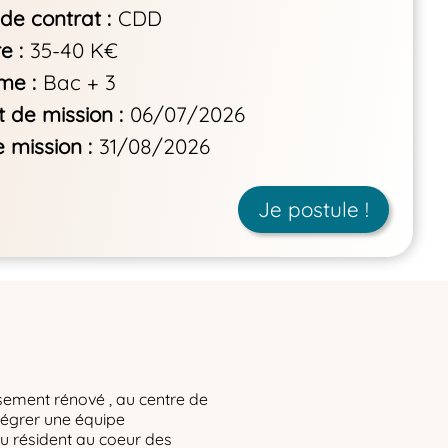
de contrat
CDD
re
35-40 K€
ôme
Bac + 3
 de mission
06/07/2026
e mission
31/08/2026
Je postule !
sement rénové , au centre de
tégrer une équipe
du résident au coeur des