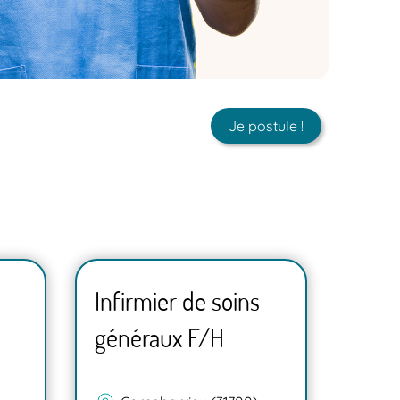
Je postule !
Infirmier de soins
Infi
généraux F/H
géné