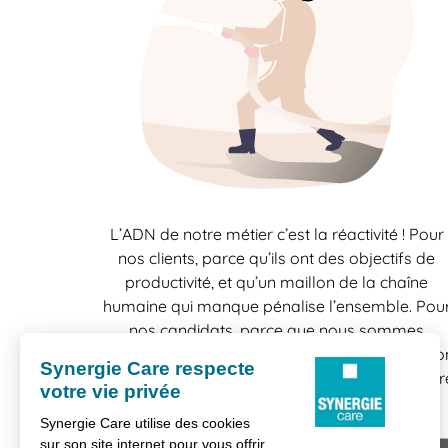
L’ADN de notre métier c’est la réactivité ! Pour
nos clients, parce qu’ils ont des objectifs de
productivité, et qu’un maillon de la chaîne
humaine qui manque pénalise l’ensemble. Pou
nos candidats, parce que nous sommes
conscients la vie se construit mission par missio
et que toutes les chances sont bonnes à prendr