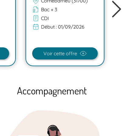
Cornebarrieu (31700)
Co
Bac + 3
Ba
CDI
CD
Début :
01/09/2026
Dé
Voir cette offre
V
Accompagnement