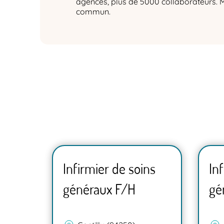
agences, plus de 5000 collaborateurs. 
commun.
ns
Infirmier de soins
In
généraux F/H
gé