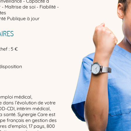
enveillance - Capacité à
 Maîtrise de soi - Fiabilité -
tes
té Publique à jour
IRES
hef : 5 €
disposition
emploi médical,
dans l’évolution de votre
DD-CDI, intérim médical,
la santé. Synergie Care est
upe français en gestion des
res d'emploi, 17 pays, 800