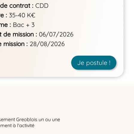
de contrat
CDD
re
35-40 K€
ôme
Bac + 3
 de mission
06/07/2026
e mission
28/08/2026
Je postule !
ssement Greoblois un ou une
ment à l'activité