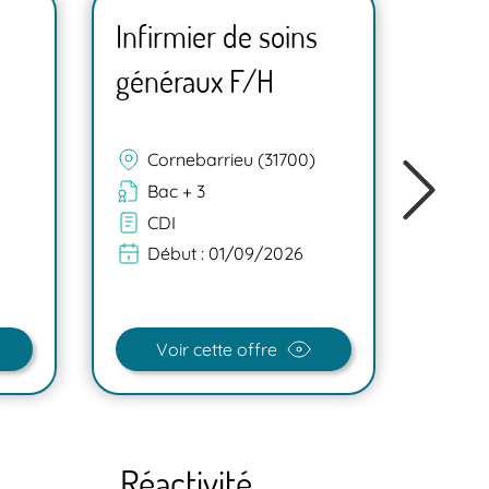
Infirmier de soins
Infi
généraux F/H
géné
Cornebarrieu (31700)
Co
Bac + 3
Ba
CDI
CD
Début :
01/09/2026
Dé
Voir cette offre
V
Réactivité