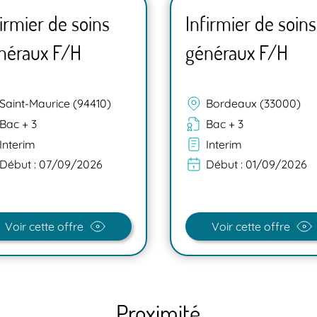
firmier de soins
Infirmier de soins
néraux F/H
généraux F/H
Saint-Maurice (94410)
Bordeaux (33000)
Bac + 3
Bac + 3
Interim
Interim
Début :
07/09/2026
Début :
01/09/2026
Voir cette offre
Voir cette offre
Proximité