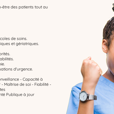
en-être des patients tout au
ocoles de soins.
ques et gériatriques.
rités.
bilités.
ie.
uations d'urgence.
enveillance - Capacité à
 Maîtrise de soi - Fiabilité -
tes
té Publique à jour