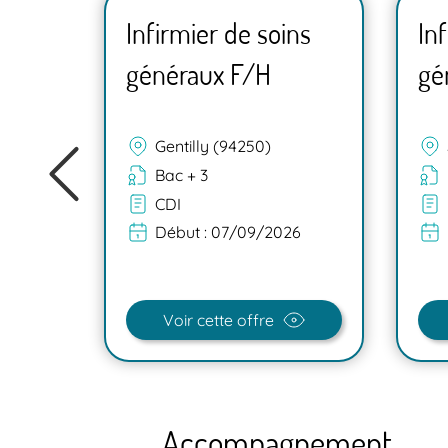
ns
Infirmier de soins
In
généraux F/H
gé
Gentilly (94250)
Bac + 3
CDI
Début :
07/09/2026
26
Voir cette offre
Accompagnement