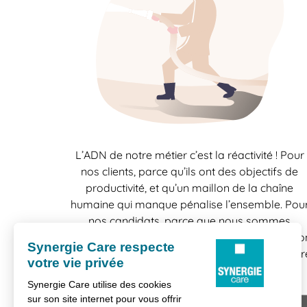
L’ADN de notre métier c’est la réactivité ! Pour
nos clients, parce qu’ils ont des objectifs de
productivité, et qu’un maillon de la chaîne
humaine qui manque pénalise l’ensemble. Pou
nos candidats, parce que nous sommes
conscients la vie se construit mission par missio
et que toutes les chances sont bonnes à prendr